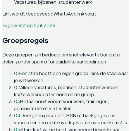
Vacatures, bijbanen, studentenwerk
Link wordt toegevoegd
WhatsApp link volgt
Bijgewerkt op 5 juli 2026
Groepsregels
Deze groepen zijn bedoeld om snel relevante banen te
delen zonder spam of onduidelijke aanbiedingen.
01
Een stad heeft een eigen groep; kies de stad waar
je wilt werken.
02
Alleen vacatures, bijbanen, studentenwerk en
korte werkupdates horen in de groep.
03
Betaal nooit vooraf voor werk, trainingen,
administratie of materialen.
04
Deel geen paspoort, BSN of bankgegevens
voordat er een echte werkgever en overeenkomst is.
05
Stuur kort wie je bent, wanneer je beschikbaar