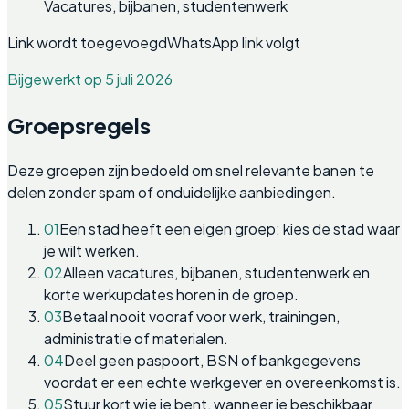
Vacatures, bijbanen, studentenwerk
Link wordt toegevoegd
WhatsApp link volgt
Bijgewerkt op 5 juli 2026
Groepsregels
Deze groepen zijn bedoeld om snel relevante banen te
delen zonder spam of onduidelijke aanbiedingen.
01
Een stad heeft een eigen groep; kies de stad waar
je wilt werken.
02
Alleen vacatures, bijbanen, studentenwerk en
korte werkupdates horen in de groep.
03
Betaal nooit vooraf voor werk, trainingen,
administratie of materialen.
04
Deel geen paspoort, BSN of bankgegevens
voordat er een echte werkgever en overeenkomst is.
05
Stuur kort wie je bent, wanneer je beschikbaar